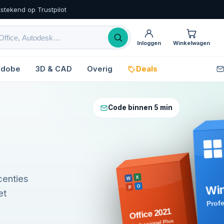
tstekend op Trustpilot
Inloggen
Winkelwagen
dobe
3D & CAD
Overig
Deals
Code binnen 5 min
centies
X
W
Wi
O
P
et
Prof
Office 2021
Professional Plus