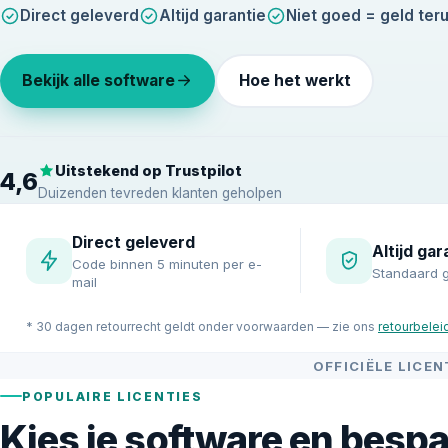
Direct geleverd
Altijd garantie
Niet goed = geld ter
Bekijk alle software
Hoe het werkt
Uitstekend op Trustpilot
4,6
Duizenden tevreden klanten geholpen
Direct geleverd
Altijd gar
Code binnen 5 minuten per e-
Standaard g
mail
* 30 dagen retourrecht geldt onder voorwaarden — zie ons
retourbelei
OFFICIËLE LICE
POPULAIRE LICENTIES
Kies je software en bespa