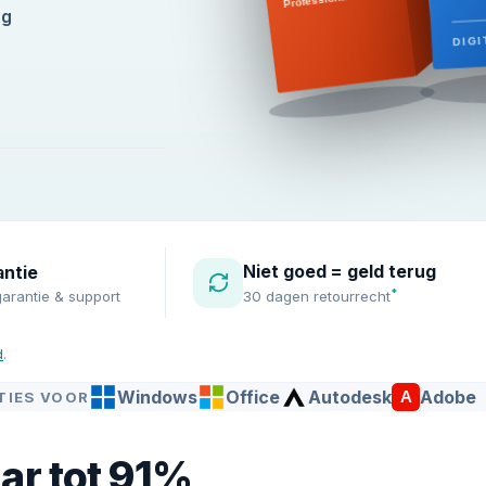
ug
DIGI
Niet goed = geld terug
antie
*
arantie & support
30 dagen retourrecht
d
.
Windows
Office
Autodesk
Adobe
A
NTIES VOOR
ar tot 91%